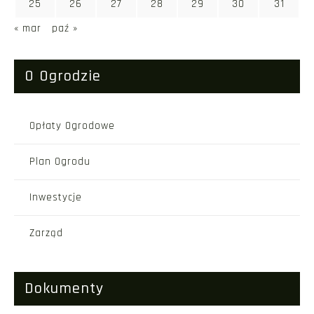
25
26
27
28
29
30
31
« mar
paź »
O Ogrodzie
Opłaty Ogrodowe
Plan Ogrodu
Inwestycje
Zarząd
Dokumenty