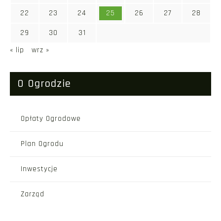
22
23
24
25
26
27
28
29
30
31
« lip
wrz »
O Ogrodzie
Opłaty Ogrodowe
Plan Ogrodu
Inwestycje
Zarząd